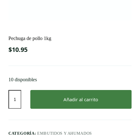
Pechuga de pollo 1kg
$
10.95
10 disponibles
Pechuga
de
Añadir al carrito
pollo
1kg
cantidad
CATEGORÍA:
EMBUTIDOS Y AHUMADOS